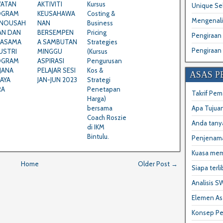
ATAN
AKTIVITI
Kursus
Unique Sel
OGRAM
KEUSAHAWA
Costing &
Mengenali
KNOUSAH
NAN
Business
AN DAN
BERSEMPEN
Pricing
Pengiraan
JASAMA
A SAMBUTAN
Strategies
Pengiraan 
USTRI
MINGGU
(Kursus
OGRAM
ASPIRASI
Pengurusan
JANA
PELAJAR SESI
Kos &
ASAS 
JAYA
JAN-JUN 2023
Strategi
RA
Penetapan
Takrif Pem
Harga)
bersama
Apa Tujua
Coach Roszie
Anda tany
di IKM
Bintulu.
Penjenam
Kuasa me
Home
Older Post →
Siapa terl
Analisis 
Elemen As
Konsep P