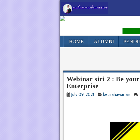
S
HOME
ALUMNI
PENDI
Webinar siri 2 : Be you
Enterprise
July 09, 2021
keusahawanan