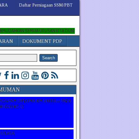
MARA
Daftar Perniagaan SSM/PBT
KAN SEMUA URUSAN KITA DUNIA DAN AKHIRAT
JARAN
DOKUMENT PDP
MUMAN
 PELAKSANAAN EXPO KEUSAHAWANAN
ROGRAM DIPLOMA IKM BINTULU PADA
MINGGU KE-12
NGHANTARAN TUGASAN T1 A PADA
(SELASA)