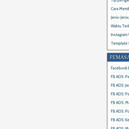
Tip pengi
Cara Memb
Jenis-Jeni
Waktu Ter
Instagram
Template 
PEMAS
Facebook 
FB ADS: P
FB ADS: J
FB ADS: P
FB ADS: M
FB ADS: Po
FB ADS: K
FB ADS: M