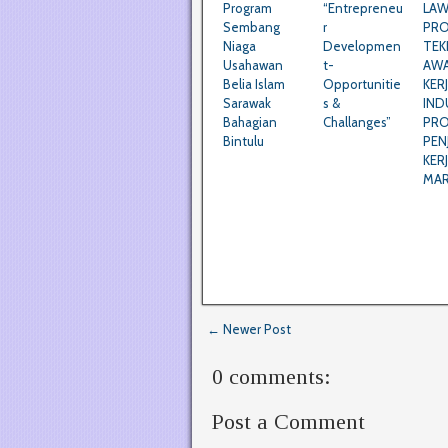
Program
“Entrepreneu
LAW
Sembang
r
PR
Niaga
Developmen
TE
Usahawan
t-
AW
Belia Islam
Opportunitie
KER
Sarawak
s &
IND
Bahagian
Challanges”
PR
Bintulu
PEN
KER
MA
← Newer Post
0 comments:
Post a Comment