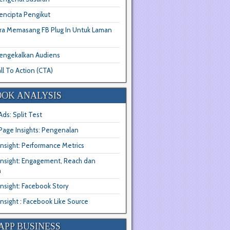
encipta Pengikut
ra Memasang FB Plug In Untuk Laman
engekalkan Audiens
ll To Action (CTA)
OK ANALYSIS
ds: Split Test
Page Insights: Pengenalan
nsight: Performance Metrics
Insight: Engagement, Reach dan
n
nsight: Facebook Story
nsight : Facebook Like Source
PP BUSINESS