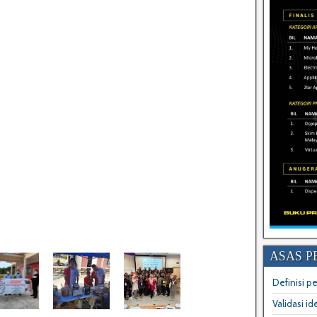
ASAS P
Definisi p
Validasi i