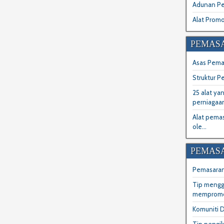
Adunan P
Alat Promo
PEMASA
Asas Pemas
Struktur P
25 alat ya
perniagaan
Alat pema
ole...
PEMASA
Pemasaran
Tip mengg
mempromos
Komuniti D