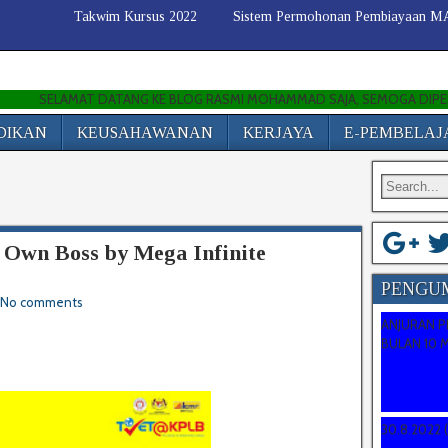
Takwim Kursus 2022
Sistem Permohonan Pembiayaan 
ELAMAT DATANG KE BLOG RASMI MOHAMMAD SAJA, SEMOGA DIPERMUDAH
DIKAN
KEUSAHAWANAN
KERJAYA
E-PEMBELA
r Own Boss by Mega Infinite
PENGU
CADANGAN
No comments
ANJURAN P
BULAN 10 
TARIKH PE
30.8.2022 