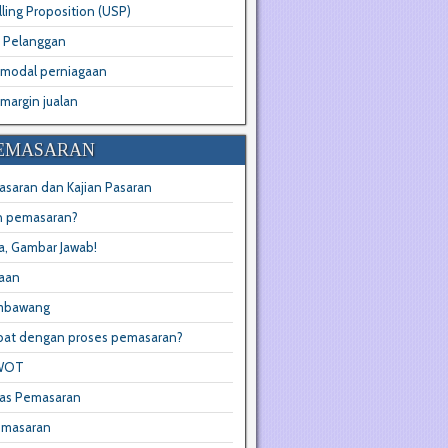
ling Proposition (USP)
 Pelanggan
 modal perniagaan
margin jualan
PEMASARAN
asaran dan Kajian Pasaran
n pemasaran?
a, Gambar Jawab!
aan
mbawang
ibat dengan proses pemasaran?
SWOT
as Pemasaran
emasaran