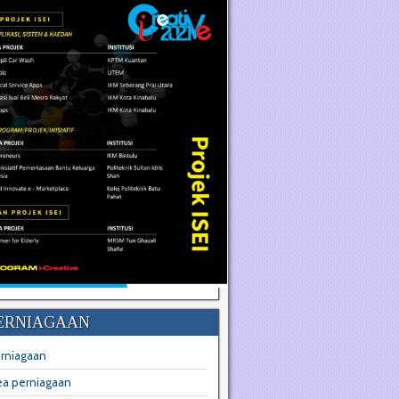
ERNIAGAAN
erniagaan
dea perniagaan