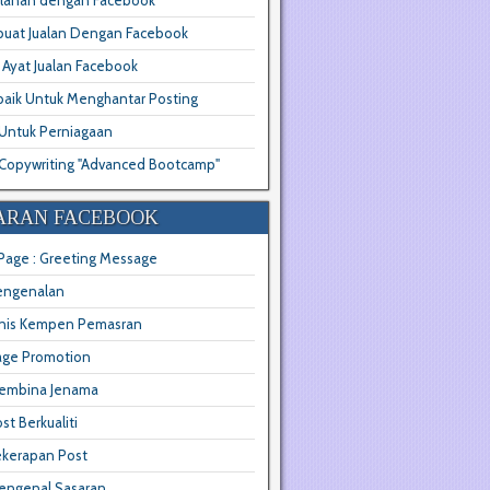
klanan dengan Facebook
uat Jualan Dengan Facebook
s Ayat Jualan Facebook
baik Untuk Menghantar Posting
 Untuk Perniagaan
Copywriting "Advanced Bootcamp"
ARAN FACEBOOK
Page : Greeting Message
engenalan
enis Kempen Pemasran
age Promotion
embina Jenama
st Berkualiti
ekerapan Post
engenal Sasaran