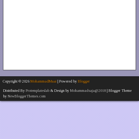
Copyright ©
2026
MohammadMuai
| Powered by
Blogger
Distributed By
Protemplateslab
& Design by
Mohammadsaja@2018
| Blogger Theme
by
NewBloggerThemes.com