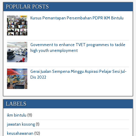
POPULAR POSTS
Kursus Pemantapan Persembahan PDPR IKM Bintulu
Government to enhance TVET programmes to tackle
high youth unemployment
Gerai Jualan Sempena Minggu Aspirasi Pelajar Sesi Jul-
Dis 2022
LABELS
ikm bintulu
(11)
jawatan kosong
(1)
keusahawanan
(12)