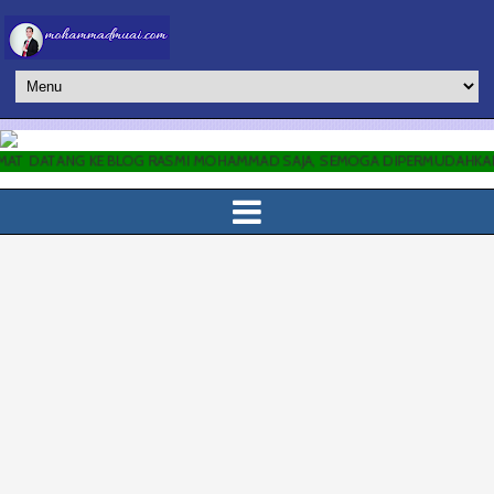
G KE BLOG RASMI MOHAMMAD SAJA, SEMOGA DIPERMUDAHKAN SEMUA URU