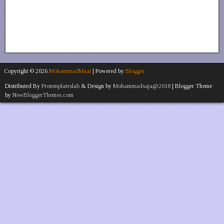
Copyright ©
2026
MohammadMuai
| Powered by
Blogger
Distributed By
Protemplateslab
& Design by
Mohammadsaja@2018
| Blogger Theme
by
NewBloggerThemes.com