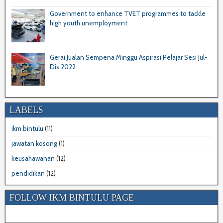
Government to enhance TVET programmes to tackle
high youth unemployment
Gerai Jualan Sempena Minggu Aspirasi Pelajar Sesi Jul-
Dis 2022
LABELS
ikm bintulu
(11)
jawatan kosong
(1)
keusahawanan
(12)
pendidikan
(12)
FOLLOW IKM BINTULU PAGE