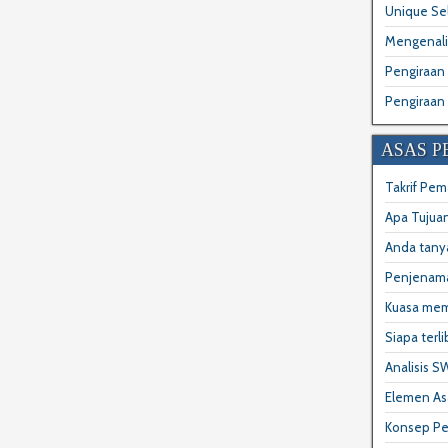
Unique Sel
Mengenali
Pengiraan
Pengiraan 
ASAS 
Takrif Pem
Apa Tujua
Anda tany
Penjenam
Kuasa me
Siapa terl
Analisis 
Elemen As
Konsep P