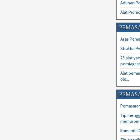
Adunan P
Alat Promo
PEMASA
Asas Pemas
Struktur P
25 alat ya
perniagaan
Alat pema
ole...
PEMASA
Pemasaran
Tip mengg
mempromos
Komuniti D