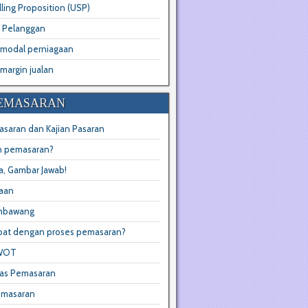
ling Proposition (USP)
 Pelanggan
 modal perniagaan
margin jualan
PEMASARAN
asaran dan Kajian Pasaran
n pemasaran?
a, Gambar Jawab!
aan
mbawang
ibat dengan proses pemasaran?
SWOT
as Pemasaran
emasaran