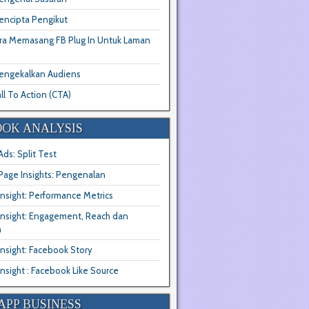
encipta Pengikut
ra Memasang FB Plug In Untuk Laman
engekalkan Audiens
ll To Action (CTA)
OK ANALYSIS
ds: Split Test
Page Insights: Pengenalan
nsight: Performance Metrics
Insight: Engagement, Reach dan
n
nsight: Facebook Story
nsight : Facebook Like Source
PP BUSINESS