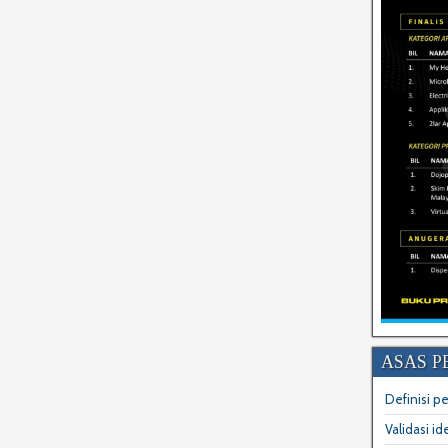
ASAS P
Definisi p
Validasi i