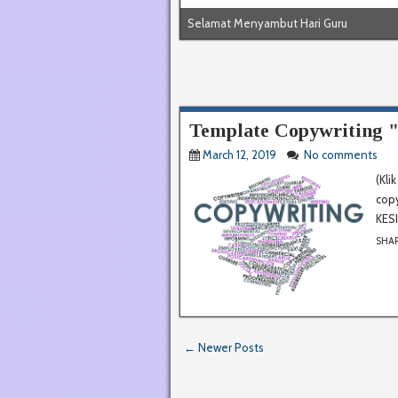
Selamat Menyambut Hari Guru
Template Copywriting 
March 12, 2019
No comments
(Kli
cop
KES
SHA
← Newer Posts