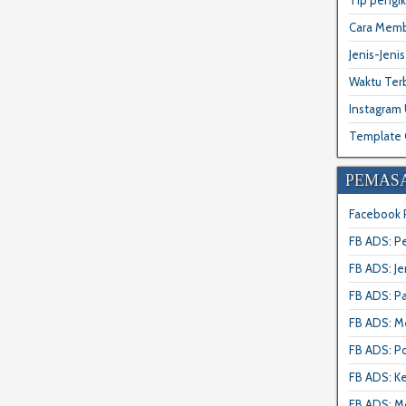
Tip pengi
Cara Memb
Jenis-Jeni
Waktu Ter
Instagram
Template 
PEMAS
Facebook 
FB ADS: P
FB ADS: J
FB ADS: P
FB ADS: M
FB ADS: Po
FB ADS: K
FB ADS: M