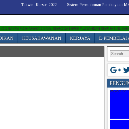
Takwim Kursus 2022
Sistem Permohonan Pembiayaan 
I MOHAMMAD SAJA, SEMOGA DIPERMUDAHKAN SEMUA URUSAN KITA DUNI
DIKAN
KEUSAHAWANAN
KERJAYA
E-PEMBELA
CADANGAN
ANJURAN P
PENGU
BULAN 10 