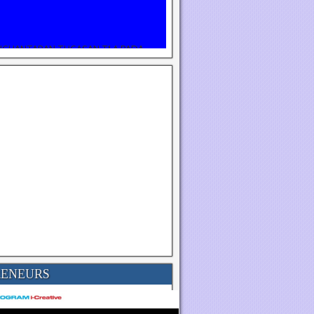
NGHANTARAN TUGASAN T1 A PADA
(SELASA)
RENEURS