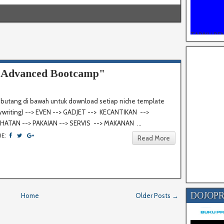
TARIKH PE
30.8.2022 
"Advanced Bootcamp"
k butang di bawah untuk download setiap niche template
ywriting) --> EVEN --> GADJET --> KECANTIKAN -->
IHATAN --> PAKAIAN --> SERVIS --> MAKANAN ...
RE:
Read More
DOJOP
Home
Older Posts →