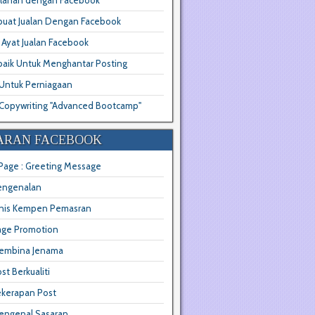
klanan dengan Facebook
uat Jualan Dengan Facebook
s Ayat Jualan Facebook
baik Untuk Menghantar Posting
 Untuk Perniagaan
Copywriting "Advanced Bootcamp"
ARAN FACEBOOK
Page : Greeting Message
engenalan
enis Kempen Pemasran
age Promotion
embina Jenama
st Berkualiti
ekerapan Post
engenal Sasaran