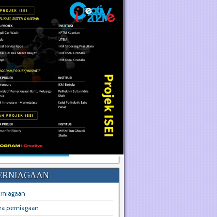
ERNIAGAAN
erniagaan
dea perniagaan